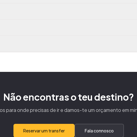
Não encontras o teu destino?
os para onde precisas de ir e damos-te um orçamento em mi
Reservar um transfer
Fala connosco