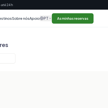
até 24 h
PT
estinos
Sobre nós
Apoio
As minhas reservas
res