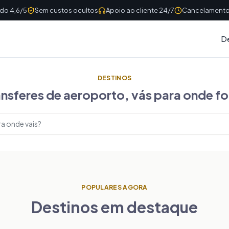
ado 4,6/5
Sem custos ocultos
Apoio ao cliente 24/7
Cancelamento 
D
DESTINOS
ansferes de aeroporto, vás para onde fo
r destinos
POPULARES AGORA
Destinos em destaque