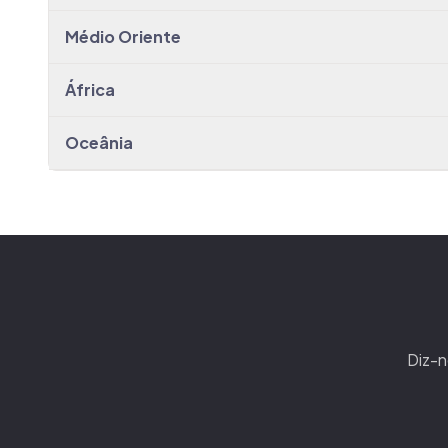
Médio Oriente
África
Oceânia
Diz-n