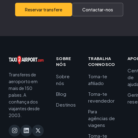
Reservar transfere
Contactar-nos
SOBRE
TRABALHA
APO
NÓS
CONNOSCO
Cent
Transferes de
Sobre
Torna-te
de
aeroporto em
nós
afiliado
ajud
mais de 150
Blog
Torna-te
Geri
países. A
revendedor
rese
confiança dos
Destinos
viajantes desde
Para
2003.
agências de
viagens
Torna-te