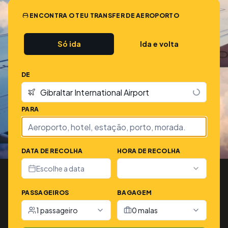
ENCONTRA O TEU TRANSFER DE AEROPORTO
Só ida
Ida e volta
DE
PARA
DATA DE RECOLHA
HORA DE RECOLHA
Escolhe a data
PASSAGEIROS
BAGAGEM
1 passageiro
0 malas