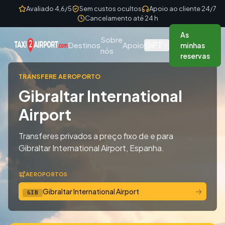
Skip to content
Avaliado 4,6/5
Sem custos ocultos
Apoio ao cliente 24/7
Cancelamento até 24 h
As
Sobre
PT
Destinos
Apoio
minhas
nós
reservas
TRANSFERE AEROPORTO
Gibraltar International
Airport
Transferes privados a preço fixo de e para
Gibraltar International Airport, Espanha.
AEROPORTOS
→
Gibraltar International Airport
GIB