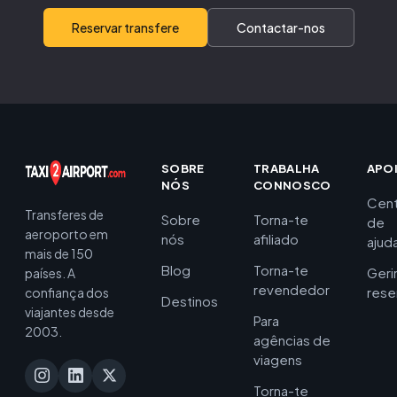
Reservar transfere
Contactar-nos
SOBRE
TRABALHA
APO
NÓS
CONNOSCO
Cent
Transferes de
Sobre
Torna-te
de
aeroporto em
nós
afiliado
ajud
mais de 150
Blog
Torna-te
Geri
países. A
revendedor
rese
confiança dos
Destinos
viajantes desde
Para
2003.
agências de
viagens
Torna-te