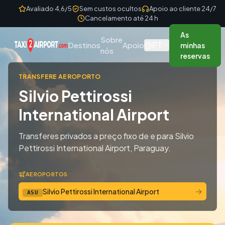
Skip to content
Avaliado 4,6/5
Sem custos ocultos
Apoio ao cliente 24/7
Cancelamento até 24 h
As
Sobre
PT
Destinos
Apoio
minhas
nós
reservas
TRANSFERE AEROPORTO
Silvio Pettirossi
International Airport
Transferes privados a preço fixo de e para Silvio
Pettirossi International Airport, Paraguay.
AEROPORTOS
→
Silvio Pettirossi International Airport
ASU