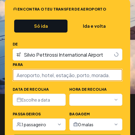
ENCONTRA O TEU TRANSFER DE AEROPORTO
Só ida
Ida e volta
DE
PARA
DATA DE RECOLHA
HORA DE RECOLHA
Escolhe a data
PASSAGEIROS
BAGAGEM
1 passageiro
0 malas